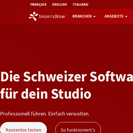
FRANÇAIS
ENGLISH
ITALIANO
BRANCHEN
ANGEBOTE
D
i
e
S
c
h
w
e
i
z
e
r
S
o
f
t
w
f
ü
r
d
e
i
n
S
t
u
d
i
o
Professionell führen. Einfach verwalten.
Kostenlos testen
So funktioniert's