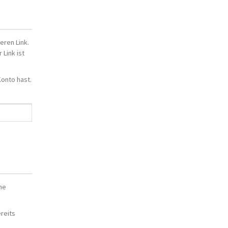
eren Link.
 Link ist
Konto hast.
ne
reits