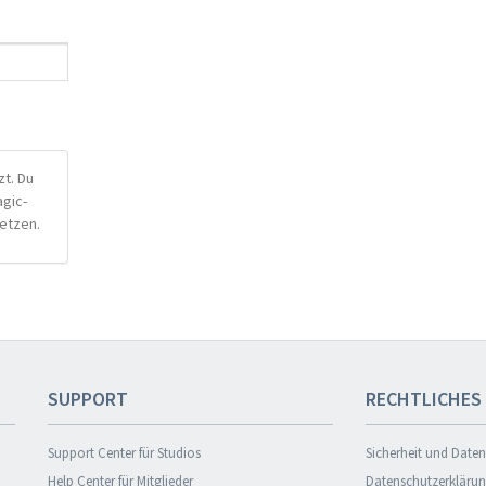
t. Du
agic-
etzen.
SUPPORT
RECHTLICHES
Support Center für Studios
Sicherheit und Date
Help Center für Mitglieder
Datenschutzerkläru