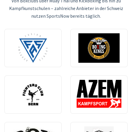
Von Boxclubs über Muay Thai und Kickboxing bis hin zu
Kampfkunstschulen – zahlreiche Anbieter in der Schweiz
nutzen SportsNow bereits täglich.