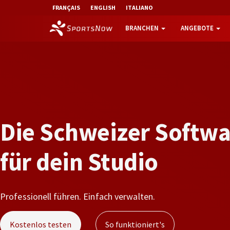
FRANÇAIS
ENGLISH
ITALIANO
BRANCHEN
ANGEBOTE
D
i
e
S
c
h
w
e
i
z
e
r
S
o
f
t
w
f
ü
r
d
e
i
n
S
t
u
d
i
o
Professionell führen. Einfach verwalten.
Kostenlos testen
So funktioniert's