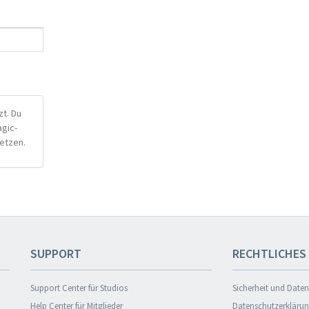
t. Du
agic-
etzen.
SUPPORT
RECHTLICHES
Support Center für Studios
Sicherheit und Date
Help Center für Mitglieder
Datenschutzerkläru