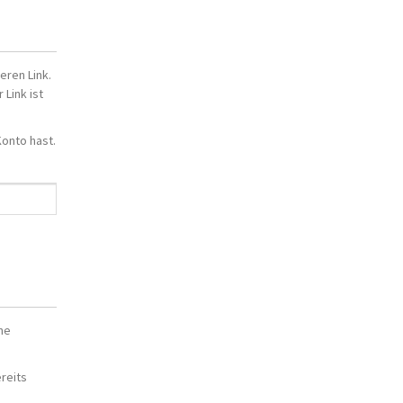
eren Link.
 Link ist
Konto hast.
ne
reits