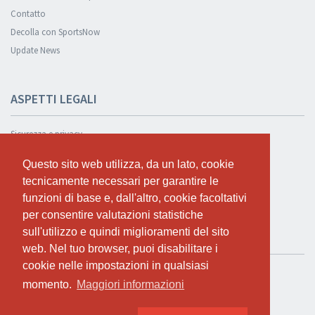
Contatto
Decolla con SportsNow
Update News
ASPETTI LEGALI
Sicurezza e privacy
Informativa sulla privacy
Questo sito web utilizza, da un lato, cookie
Questo sito web utilizza, da un lato, cookie
Condizioni Generali
tecnicamente necessari per garantire le
tecnicamente necessari per garantire le
Cookie Policy
funzioni di base e, dall'altro, cookie facoltativi
funzioni di base e, dall'altro, cookie facoltativi
per consentire valutazioni statistiche
per consentire valutazioni statistiche
sull'utilizzo e quindi miglioramenti del sito
sull'utilizzo e quindi miglioramenti del sito
TEST GRATUITO
web. Nel tuo browser, puoi disabilitare i
web. Nel tuo browser, puoi disabilitare i
cookie nelle impostazioni in qualsiasi
cookie nelle impostazioni in qualsiasi
Se vuoi usare SportsNow per il tuo studio, puoi registrarlo qui.
momento.
momento.
Maggiori informazioni
Maggiori informazioni
Test gratuito