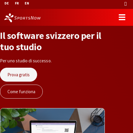
DE
FR
EN
I
l
s
o
f
t
w
a
r
e
s
v
i
z
z
e
r
o
p
e
r
i
l
t
u
o
s
t
u
d
i
o
Per uno studio di successo.
Prova gratis
Come funziona