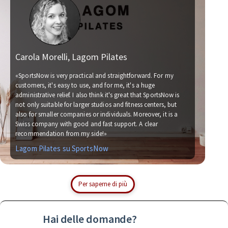
Carola Morelli, Lagom Pilates
Ma
«SportsNow is very practical and straightforward. For my
customers, it's easy to use, and for me, it's a huge
administrative relief. I also think it's great that SportsNow is
«We
not only suitable for larger studios and fitness centers, but
now
also for smaller companies or individuals. Moreover, it is a
for
Swiss company with good and fast support. A clear
soc
recommendation from my side!»
wit
Lagom Pilates su SportsNow
Si
Per saperne di più
Hai delle domande?