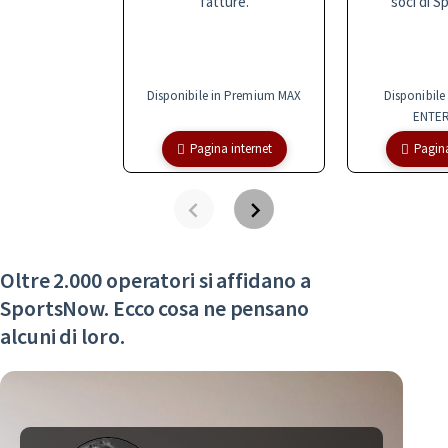
fatture.
soci di S
Disponibile in Premium MAX
Disponibile
ENTER
Pagina internet
Pagina
Oltre 2.000 operatori si affidano a
SportsNow. Ecco cosa ne pensano
alcuni di loro.