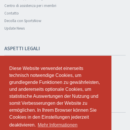
Centro di assistenza per i membri
Contatto
Decolla con SportsNow
Update News
ASPETTI LEGALI
Sicurezza e privacy
Diese Website verwendet einerseits
Diese Website verwendet einerseits
Informativa sulla privacy
technisch notwendige Cookies, um
technisch notwendige Cookies, um
Condizioni Generali
grundlegende Funktionen zu gewährleisten,
grundlegende Funktionen zu gewährleisten,
Cookie Policy
und andererseits optionale Cookies, um
und andererseits optionale Cookies, um
statistische Auswertungen der Nutzung und
statistische Auswertungen der Nutzung und
somit Verbesserungen der Website zu
somit Verbesserungen der Website zu
TEST GRATUITO
ermöglichen. In Ihrem Browser können Sie
ermöglichen. In Ihrem Browser können Sie
Cookies in den Einstellungen jederzeit
Cookies in den Einstellungen jederzeit
Se vuoi usare SportsNow per il tuo studio, puoi registrarlo qui.
deaktivieren.
deaktivieren.
Mehr Informationen
Mehr Informationen
Test gratuito