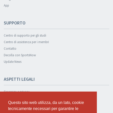
App
SUPPORTO
Centro di supporto per gli studi
Centro di assistenza per i membri
Contatto
Decolla con SportsNow
Update News
ASPETTI LEGALI
Sicurezza e privacy
Informativa sulla privacy
Questo sito web utilizza, da un lato, cookie
Questo sito web utilizza, da un lato, cookie
Condizioni Generali
tecnicamente necessari per garantire le
tecnicamente necessari per garantire le
Cookie Policy