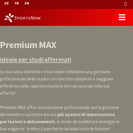
DE
FR
EN
P
r
e
m
i
u
m
M
A
X
I
d
e
a
l
e
p
e
r
s
t
u
d
i
a
f
f
e
r
m
a
t
i
La tua vasta clientela e il tuo team richiedono una gestione
professionale dello studio con funzioni complete e maggiore
efficienza nella rappresentazione dei casi speciali nella tua
offerta?
Premium MAX offre una soluzione professionale per la gestione
dei membri e consente ancora
più opzioni di impostazione
per lezioni e abbonamenti
, in modo da soddisfare al meglio le
tue esigenze. Inoltre, il pacchetto include tutte le funzioni