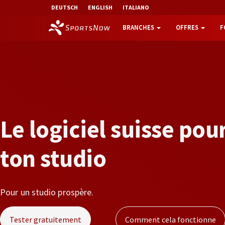
DEUTSCH
ENGLISH
ITALIANO
BRANCHES
OFFRES
F
L
e
l
o
g
i
c
i
e
l
s
u
i
s
s
e
p
o
u
t
o
n
s
t
u
d
i
o
Pour un studio prospère.
Tester gratuitement
Comment cela fonctionne