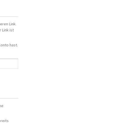
eren Link.
 Link ist
Konto hast.
ne
reits