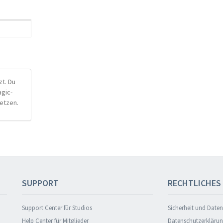
t. Du
agic-
etzen.
SUPPORT
RECHTLICHES
Support Center für Studios
Sicherheit und Date
Help Center für Mitglieder
Datenschutzerkläru