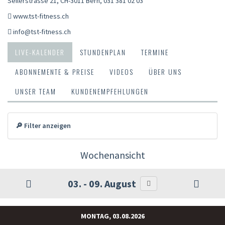
Seilerstrasse 21, CH-3011 Bern
,
031 381 02 03
www.tst-fitness.ch
info@tst-fitness.ch
LIVE-KALENDER
STUNDENPLAN
TERMINE
ABONNEMENTE & PREISE
VIDEOS
ÜBER UNS
UNSER TEAM
KUNDENEMPFEHLUNGEN
🔎 Filter anzeigen
Wochenansicht
03. - 09. August
MONTAG, 03.08.2026