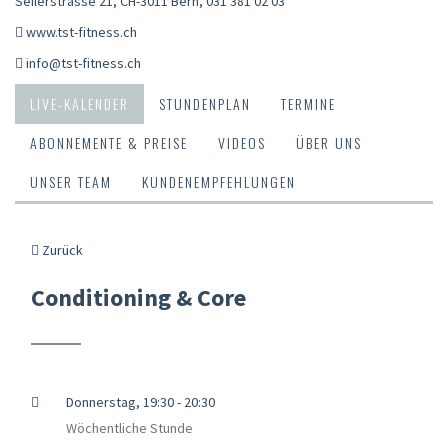
Seilerstrasse 21, CH-3011 Bern
,
031 381 02 03
www.tst-fitness.ch
info@tst-fitness.ch
LIVE-KALENDER
STUNDENPLAN
TERMINE
ABONNEMENTE & PREISE
VIDEOS
ÜBER UNS
UNSER TEAM
KUNDENEMPFEHLUNGEN
Zurück
Conditioning & Core
Donnerstag, 19:30 - 20:30
Wöchentliche Stunde