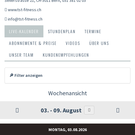
Seilerstrasse 21, CH-3011 Bern
,
031 381 02 03
www.tst-fitness.ch
info@tst-fitness.ch
LIVE-KALENDER
STUNDENPLAN
TERMINE
ABONNEMENTE & PREISE
VIDEOS
ÜBER UNS
UNSER TEAM
KUNDENEMPFEHLUNGEN
🔎 Filter anzeigen
Wochenansicht
03. - 09. August
MONTAG, 03.08.2026