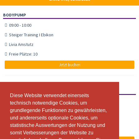
BODYPUMP
09:00 - 10:00
Steiger Training I Ebikon
Livia Amstutz
Freie Plätze: 10
Jetzt buchen
BODYATTACK
Diese Website verwendet einerseits
Diese Website verwendet einerseits
10:00 - 11:00
technisch notwendige Cookies, um
technisch notwendige Cookies, um
grundlegende Funktionen zu gewährleisten,
grundlegende Funktionen zu gewährleisten,
Steiger Training I Ebikon
und andererseits optionale Cookies, um
und andererseits optionale Cookies, um
Anita Schaufelberger
statistische Auswertungen der Nutzung und
statistische Auswertungen der Nutzung und
Freie Plätze: 14
somit Verbesserungen der Website zu
somit Verbesserungen der Website zu