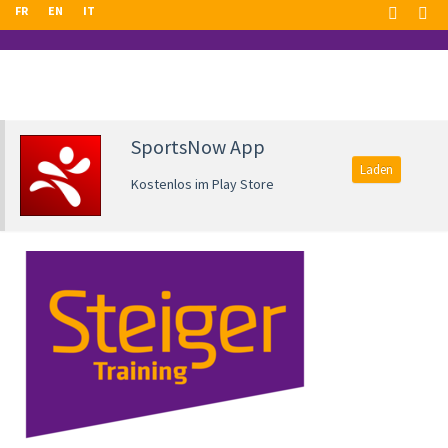
FR
EN
IT
SportsNow App
Laden
Kostenlos im Play Store