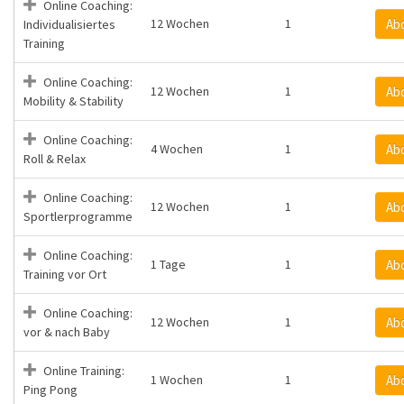
Online Coaching:
12 Wochen
1
Ab
Individualisiertes
Training
Online Coaching:
12 Wochen
1
Ab
Mobility & Stability
Online Coaching:
4 Wochen
1
Ab
Roll & Relax
Online Coaching:
12 Wochen
1
Ab
Sportlerprogramme
Online Coaching:
1 Tage
1
Ab
Training vor Ort
Online Coaching:
12 Wochen
1
Ab
vor & nach Baby
Online Training:
1 Wochen
1
Ab
Ping Pong