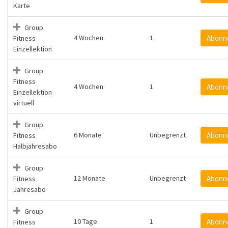
Karte
Group
4 Wochen
1
Abonn
Fitness
Einzellektion
Group
Fitness
4 Wochen
1
Abonn
Einzellektion
virtuell
Group
6 Monate
Unbegrenzt
Abonn
Fitness
Halbjahresabo
Group
12 Monate
Unbegrenzt
Abonn
Fitness
Jahresabo
Group
10 Tage
1
Abonn
Fitness