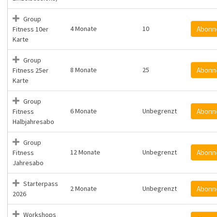
Group
4 Monate
10
Abonn
Fitness 10er
Karte
Group
8 Monate
25
Abonn
Fitness 25er
Karte
Group
6 Monate
Unbegrenzt
Abonn
Fitness
Halbjahresabo
Group
12 Monate
Unbegrenzt
Abonn
Fitness
Jahresabo
Starterpass
2 Monate
Unbegrenzt
Abonn
2026
Workshops