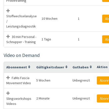
Probetraining
Stoffwechselanalyse
10 Wochen
1
Ab
/
Leistungsdiagnostik
30 min Personal -
1 Tage
1
Ab
Schnupper - Training
Video on Demand
Aktion
Abonnement
Gültigkeitsdauer
Guthaben
FaMo Fascia
5 Wochen
Unbegrenzt
Abonn
Movement Video
2 Monate
Unbegrenzt
Abonn
Slingsworkshops
Videos