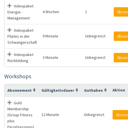
Videopaket
4 Wochen
1
Abonn
Energie -
Management
Videopaket
9 Monate
Unbegrenzt
Abonn
Pilates in der
Schwangerschaft
Videopaket
3 Monate
Unbegrenzt
Abonn
Rückbildung
Workshops
Aktion
Abonnement
Gültigkeitsdauer
Guthaben
Gold
Membership
12 Monate
Unbegrenzt
Abonn
(Group Fitness
plus
Einzelsessions)