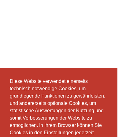
Diese Website verwendet einerseits
Diese Website verwendet einerseits
technisch notwendige Cookies, um
technisch notwendige Cookies, um
grundlegende Funktionen zu gewährleisten,
grundlegende Funktionen zu gewährleisten,
und andererseits optionale Cookies, um
und andererseits optionale Cookies, um
statistische Auswertungen der Nutzung und
statistische Auswertungen der Nutzung und
somit Verbesserungen der Website zu
somit Verbesserungen der Website zu
ermöglichen. In Ihrem Browser können Sie
ermöglichen. In Ihrem Browser können Sie
Cookies in den Einstellungen jederzeit
Cookies in den Einstellungen jederzeit