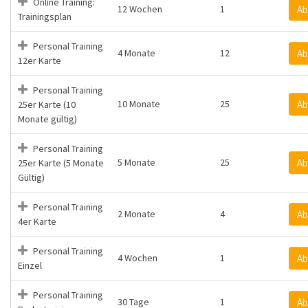
Online Training:
12 Wochen
1
Ab
Trainingsplan
Personal Training
4 Monate
12
Ab
12er Karte
Personal Training
10 Monate
25
Ab
25er Karte (10
Monate gültig)
Personal Training
5 Monate
25
Ab
25er Karte (5 Monate
Gültig)
Personal Training
2 Monate
4
Ab
4er Karte
Personal Training
4 Wochen
1
Ab
Einzel
Personal Training
30 Tage
1
Ab