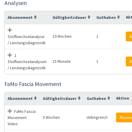
Analysen
Ak
Abonnement
Gültigkeitsdauer
Guthaben
10 Wochen
1
A
Stoffwechselanalyse
/ Leistungsdiagnostik
2
15 Monate
1
A
Stoffwechselanalysen
/ Leistungsdiagnostik
FaMo Fascia Movement
Aktion
Abonnement
Gültigkeitsdauer
Guthaben
FaMo Fascia
5 Wochen
Unbegrenzt
Abonn
Movement
Video