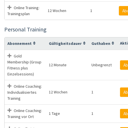
Online Training:
12 Wochen
1
Ab
Trainingsplan
Personal Training
Akt
Abonnement
Gültigkeitsdauer
Guthaben
Gold
Membership (Group
12 Monate
Unbegrenzt
Ab
Fitness plus
Einzelsessions)
Online Coaching:
12 Wochen
1
Ab
Individualisiertes
Training
Online Coaching:
1 Tage
1
Ab
Training vor Ort