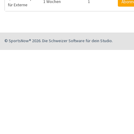
1 Wochen
1
Abonn
für Externe
© SportsNow® 2026. Die Schweizer Software für dein Studio.