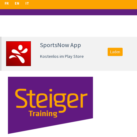
FR
EN
IT
SportsNow App
Laden
Kostenlos im Play Store