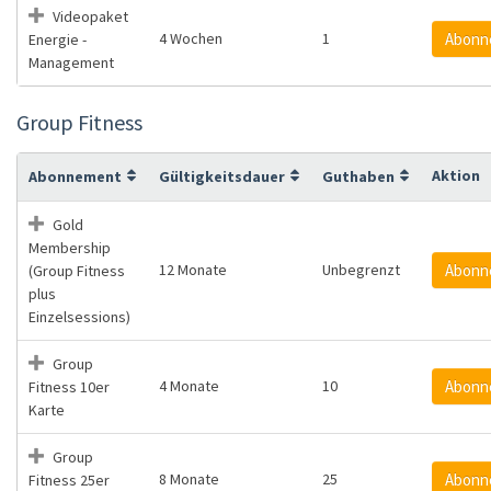
Videopaket
4 Wochen
1
Abonn
Energie -
Management
Group Fitness
Aktion
Abonnement
Gültigkeitsdauer
Guthaben
Gold
Membership
12 Monate
Unbegrenzt
Abonn
(Group Fitness
plus
Einzelsessions)
Group
4 Monate
10
Abonn
Fitness 10er
Karte
Group
8 Monate
25
Abonn
Fitness 25er