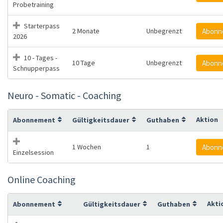
Probetraining
Starterpass
2 Monate
Unbegrenzt
Abonn
2026
10 - Tages -
10 Tage
Unbegrenzt
Abonn
Schnupperpass
Neuro - Somatic - Coaching
Aktion
Abonnement
Gültigkeitsdauer
Guthaben
1 Wochen
1
Abonn
Einzelsession
Online Coaching
Akti
Abonnement
Gültigkeitsdauer
Guthaben