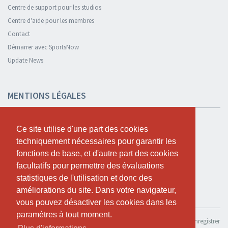
Centre de support pour les studios
Centre d'aide pour les membres
Contact
Démarrer avec SportsNow
Update News
MENTIONS LÉGALES
Sécurité et confidentialité
Ce site utilise d'une part des cookies
Ce site utilise d'une part des cookies
Déclaration de confidentialité
techniquement nécessaires pour garantir les
techniquement nécessaires pour garantir les
Termes et conditions
fonctions de base, et d'autre part des cookies
fonctions de base, et d'autre part des cookies
Cookie Policy
facultatifs pour permettre des évaluations
facultatifs pour permettre des évaluations
statistiques de l'utilisation et donc des
statistiques de l'utilisation et donc des
améliorations du site. Dans votre navigateur,
améliorations du site. Dans votre navigateur,
TESTER GRATUITEMENT
vous pouvez désactiver les cookies dans les
vous pouvez désactiver les cookies dans les
paramètres à tout moment.
paramètres à tout moment.
Si tu souhaites utiliser SportsNow pour ton propre studio, tu peux l’enregistrer