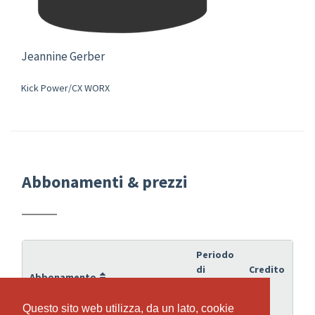
Jeannine Gerber
Kick Power/CX WORX
Abbonamenti & prezzi
Periodo
di
Credito
Abbonamento
validità
Questo sito web utilizza, da un lato, cookie
Questo sito web utilizza, da un lato, cookie