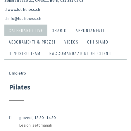
Seilerstrasse 21, CH-3011 Bern
,
031 381 02 03
www.tst-fitness.ch
info@tst-fitness.ch
CALENDARIO LIVE
ORARIO
APPUNTAMENTI
ABBONAMENTI & PREZZI
VIDEOS
CHI SIAMO
IL NOSTRO TEAM
RACCOMANDAZIONI DEI CLIENTI
Indietro
Pilates
giovedì, 13:30 - 14:30
Lezioni settimanali