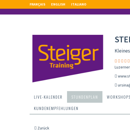
FRANÇAIS
ENGLISH
ITALIANO
STE
Kleines
Luzerner
www.st
ursina
LIVE-KALENDER
STUNDENPLAN
WORKSHOP
KUNDENEMPFEHLUNGEN
Zurück