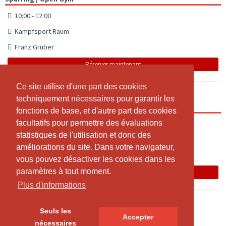
10:00 - 12:00
Kampfsport Raum
Franz Gruber
Réserver maintenant
Ce site utilise d'une part des cookies
Ce site utilise d'une part des cookies
techniquement nécessaires pour garantir les
techniquement nécessaires pour garantir les
Fight TEAM Conditioning
fonctions de base, et d'autre part des cookies
fonctions de base, et d'autre part des cookies
facultatifs pour permettre des évaluations
facultatifs pour permettre des évaluations
12:00 - 12:30
statistiques de l'utilisation et donc des
statistiques de l'utilisation et donc des
Kampfsport Raum
améliorations du site. Dans votre navigateur,
améliorations du site. Dans votre navigateur,
Franz Gruber
vous pouvez désactiver les cookies dans les
vous pouvez désactiver les cookies dans les
paramètres à tout moment.
paramètres à tout moment.
Réserver maintenant
Plus d'informations
Plus d'informations
Seuls les
Seuls les
Accepter
Accepter
nécessaires
nécessaires