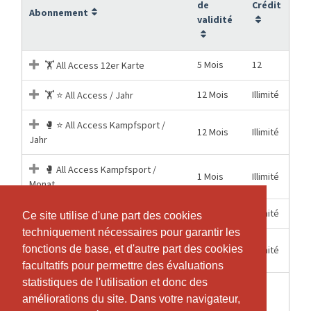
de
Crédit
Abonnement
validité
5 Mois
12
🏋️ All Access 12er Karte
12 Mois
Illimité
🏋️ ⭐ All Access / Jahr
🥊 ⭐ All Access Kampfsport /
12 Mois
Illimité
Jahr
🥊 All Access Kampfsport /
1 Mois
Illimité
Monat
1 Mois
Illimité
🏋️ All Access / Monat
Ce site utilise d'une part des cookies
Ce site utilise d'une part des cookies
techniquement nécessaires pour garantir les
techniquement nécessaires pour garantir les
1
fonctions de base, et d'autre part des cookies
fonctions de base, et d'autre part des cookies
Illimité
🏋️ All Access / Woche
Semaines
facultatifs pour permettre des évaluations
facultatifs pour permettre des évaluations
statistiques de l'utilisation et donc des
statistiques de l'utilisation et donc des
1
1
🎟️ DropIn
améliorations du site. Dans votre navigateur,
améliorations du site. Dans votre navigateur,
Semaines