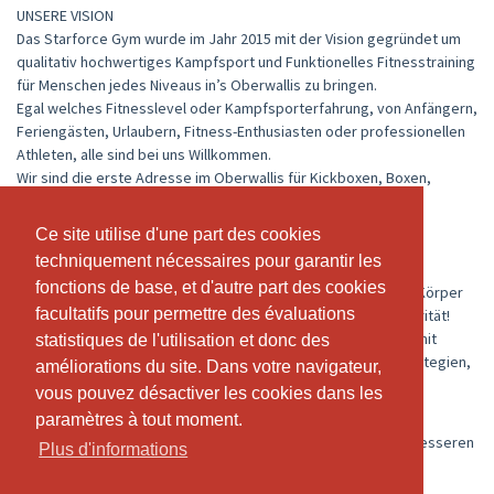
UNSERE VISION
Das Starforce Gym wurde im Jahr 2015 mit der Vision gegründet um
qualitativ hochwertiges Kampfsport und Funktionelles Fitnesstraining
für Menschen jedes Niveaus in’s Oberwallis zu bringen.
Egal welches Fitnesslevel oder Kampfsporterfahrung, von Anfängern,
Feriengästen, Urlaubern, Fitness-Enthusiasten oder professionellen
Athleten, alle sind bei uns Willkommen.
Wir sind die erste Adresse im Oberwallis für Kickboxen, Boxen,
Brazilian Jiu-Jitsu, Functional Fitness Training.
Unser Motto:“Training for Life" - Gesund und fit ein Leben lang
Ce site utilise d'une part des cookies
Ce site utilise d'une part des cookies
techniquement nécessaires pour garantir les
techniquement nécessaires pour garantir les
Die Philosophie hinter unserem Trainings Programms ist eine
fonctions de base, et d'autre part des cookies
fonctions de base, et d'autre part des cookies
allumfassende Umstellung des Lebensstils. Der Einklang von Körper
facultatifs pour permettre des évaluations
facultatifs pour permettre des évaluations
Geist und Gesundheit war von Anfang an unsere höchste Priorität!
Unser Programm kombiniert verschiedene Trainingsformen, mit
statistiques de l'utilisation et donc des
statistiques de l'utilisation et donc des
verschiedenen Intensitäten und erfolgreichen Ernährungsstrategien,
améliorations du site. Dans votre navigateur,
améliorations du site. Dans votre navigateur,
um eine ganzheitliche ausgewogene Struktur und die Besten
vous pouvez désactiver les cookies dans les
vous pouvez désactiver les cookies dans les
Resultate zu gewährleisten.
paramètres à tout moment.
paramètres à tout moment.
Wir glauben wirklich, dass unser Programm Dein Leben zum Besseren
Plus d'informations
Plus d'informations
verändert #everydaybetter #trainforlife