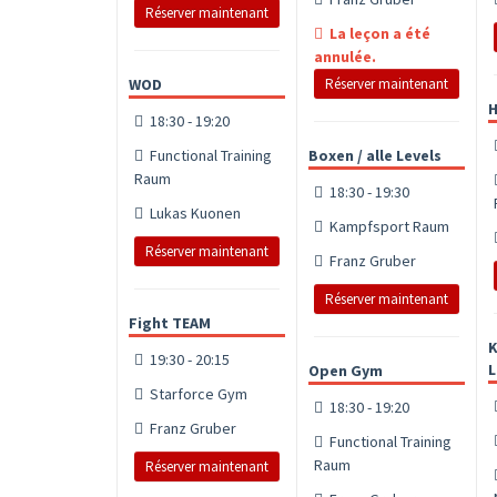
Réserver maintenant
La leçon a été
annulée.
WOD
Réserver maintenant
H
18:30 - 19:20
Functional Training
Boxen / alle Levels
Raum
18:30 - 19:30
Lukas Kuonen
Kampfsport Raum
Réserver maintenant
Franz Gruber
Réserver maintenant
Fight TEAM
K
19:30 - 20:15
L
Open Gym
Starforce Gym
18:30 - 19:20
Franz Gruber
Functional Training
Raum
Réserver maintenant