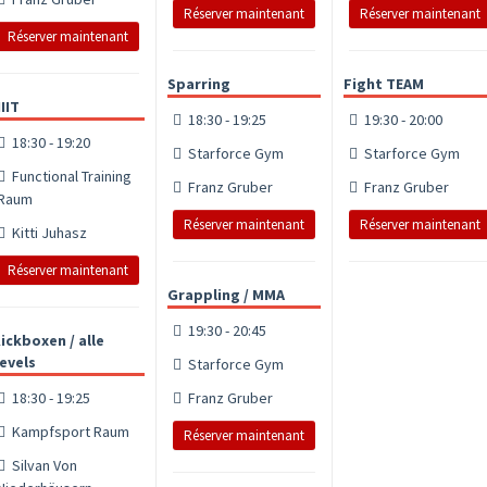
Réserver maintenant
Réserver maintenant
Réserver maintenant
Sparring
Fight TEAM
IIT
18:30 - 19:25
19:30 - 20:00
18:30 - 19:20
Starforce Gym
Starforce Gym
Functional Training
Franz Gruber
Franz Gruber
Raum
Réserver maintenant
Réserver maintenant
Kitti Juhasz
Réserver maintenant
Grappling / MMA
19:30 - 20:45
ickboxen / alle
evels
Starforce Gym
18:30 - 19:25
Franz Gruber
Kampfsport Raum
Réserver maintenant
Silvan Von