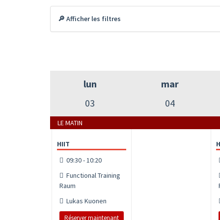
🔎 Afficher les filtres
lun
mar
03
04
LE MATIN
HIIT
H
09:30 - 10:20
Functional Training
Raum
Lukas Kuonen
Réserver maintenant