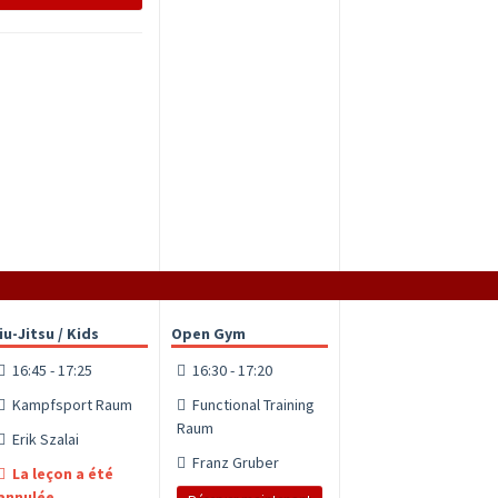
iu-Jitsu / Kids
Open Gym
16:45 - 17:25
16:30 - 17:20
Kampfsport Raum
Functional Training
Raum
Erik Szalai
Franz Gruber
La leçon a été
annulée.