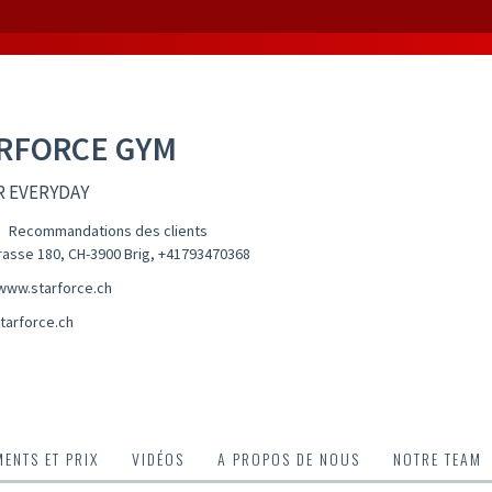
RFORCE GYM
R EVERYDAY
Recommandations des clients
rasse 180, CH-3900 Brig
,
+41793470368
/www.starforce.ch
tarforce.ch
ENTS ET PRIX
VIDÉOS
A PROPOS DE NOUS
NOTRE TEAM