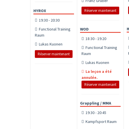
Franz Gruber
HYROX
Réserver maintenant
19:30 - 20:30
Functional Training
WOD
Raum
18:30 - 19:20
Lukas Kuonen
Functional Training
Raum
Réserver maintenant
Lukas Kuonen
La leçon a été
annulée.
Réserver maintenant
Grappling / MMA
19:30 - 20:45
Kampfsport Raum