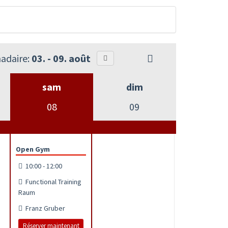
adaire:
03. - 09. août
sam
dim
08
09
Open Gym
10:00 - 12:00
Functional Training
Raum
Franz Gruber
Réserver maintenant