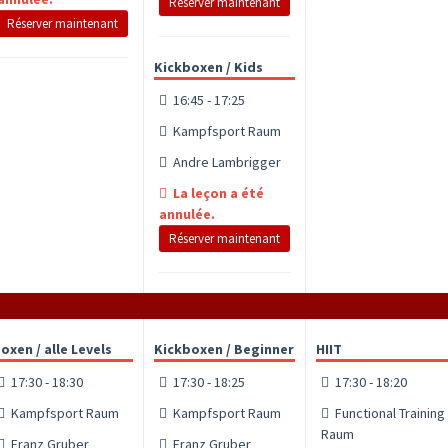
Réserver maintenant
Réserver maintenant
Kickboxen / Kids
16:45 - 17:25
Kampfsport Raum
Andre Lambrigger
La leçon a été
annulée.
Réserver maintenant
oxen / alle Levels
Kickboxen / Beginner
HIIT
17:30 - 18:30
17:30 - 18:25
17:30 - 18:20
Kampfsport Raum
Kampfsport Raum
Functional Training
Raum
Franz Gruber
Franz Gruber