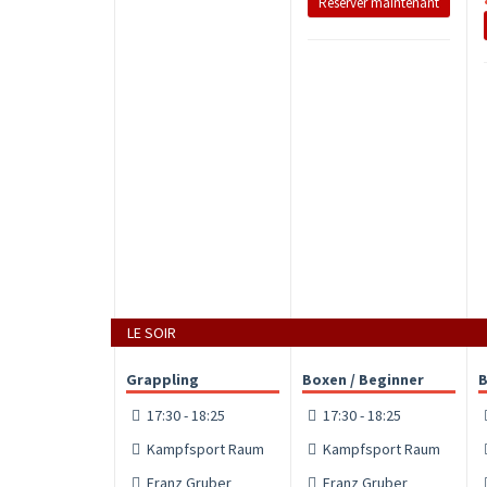
Réserver maintenant
LE SOIR
Grappling
Boxen / Beginner
B
17:30 - 18:25
17:30 - 18:25
Kampfsport Raum
Kampfsport Raum
Franz Gruber
Franz Gruber