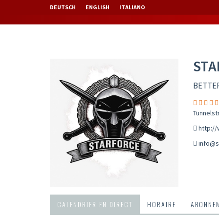
DEUTSCH
ENGLISH
ITALIANO
STA
BETTE
Tunnelst
http:/
info@s
CALENDRIER EN DIRECT
HORAIRE
ABONNEM