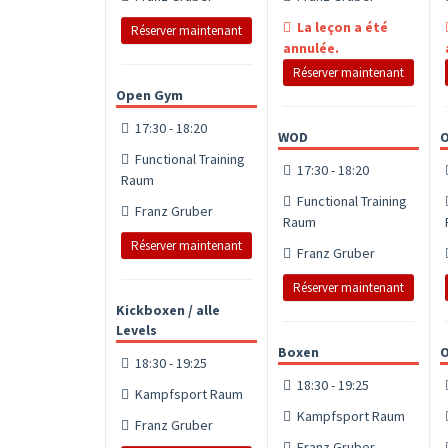
La leçon a été
Réserver maintenant
annulée.
Réserver maintenant
Open Gym
17:30 - 18:20
WOD
Functional Training
17:30 - 18:20
Raum
Functional Training
Franz Gruber
Raum
Réserver maintenant
Franz Gruber
Réserver maintenant
Kickboxen / alle
Levels
Boxen
O
18:30 - 19:25
18:30 - 19:25
Kampfsport Raum
Kampfsport Raum
Franz Gruber
Franz Gruber