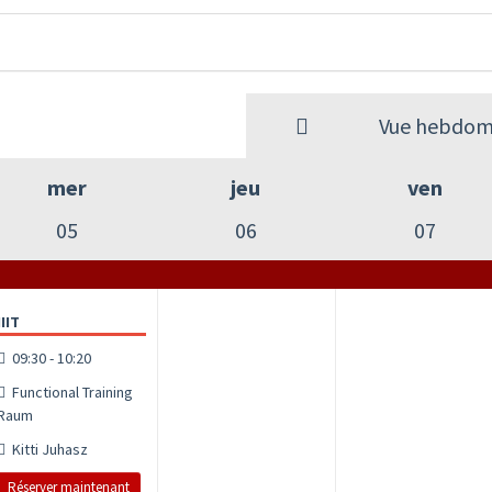
Vue hebdom
mer
jeu
ven
05
06
07
IIT
09:30 - 10:20
Functional Training
Raum
Kitti Juhasz
Réserver maintenant