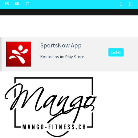
FR
EN
IT
SportsNow App
Laden
Kostenlos im Play Store