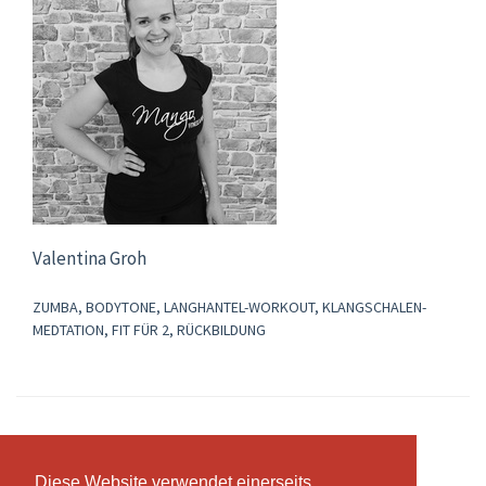
Valentina Groh
ZUMBA, BODYTONE, LANGHANTEL-WORKOUT, KLANGSCHALEN-
MEDTATION, FIT FÜR 2, RÜCKBILDUNG
Abonnemente & Preise
Diese Website verwendet einerseits
Diese Website verwendet einerseits