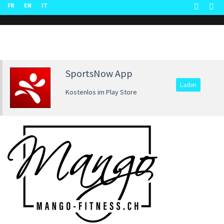
FR
EN
IT
SportsNow App
Laden
Kostenlos im Play Store