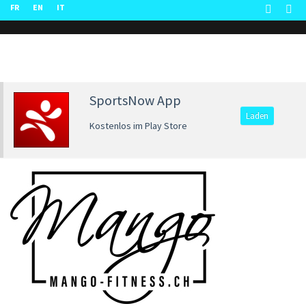
FR
EN
IT
SportsNow App
Laden
Kostenlos im Play Store