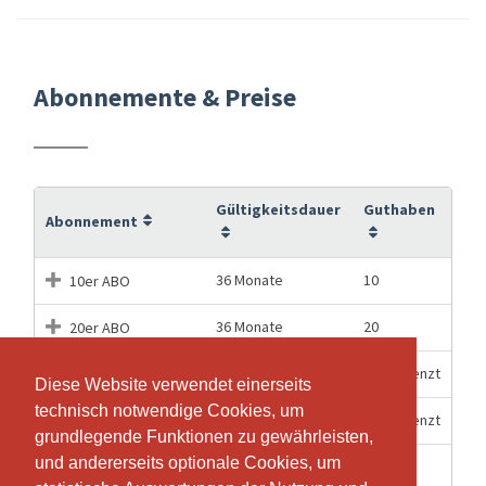
Abonnemente & Preise
Gültigkeitsdauer
Guthaben
Abonnement
36 Monate
10
10er ABO
36 Monate
20
20er ABO
3 Monate
Unbegrenzt
3-Monats ABO
Diese Website verwendet einerseits
Diese Website verwendet einerseits
technisch notwendige Cookies, um
technisch notwendige Cookies, um
6 Monate
Unbegrenzt
6-Monats ABO
grundlegende Funktionen zu gewährleisten,
grundlegende Funktionen zu gewährleisten,
und andererseits optionale Cookies, um
und andererseits optionale Cookies, um
1 Stunden
1
Einzel-Lektion