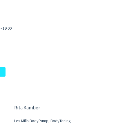
- 19:00
Rita Kamber
Les Mills BodyPump, BodyToning