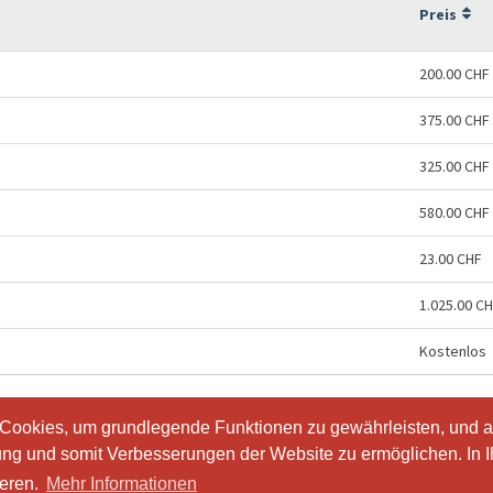
Preis
200.00 CHF
375.00 CHF
325.00 CHF
580.00 CHF
23.00 CHF
1.025.00 C
Kostenlos
 Cookies, um grundlegende Funktionen zu gewährleisten, und a
 Cookies, um grundlegende Funktionen zu gewährleisten, und a
ung und somit Verbesserungen der Website zu ermöglichen. In 
ung und somit Verbesserungen der Website zu ermöglichen. In 
io.
ieren.
ieren.
Mehr Informationen
Mehr Informationen