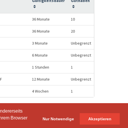
Gültigkeitsdauer
Guthaben
36 Monate
10
36 Monate
20
3 Monate
Unbegrenzt
6 Monate
Unbegrenzt
1 Stunden
1
HF
12 Monate
Unbegrenzt
4 Wochen
1
ndererseits
ndererseits
Ihrem Browser
Ihrem Browser
Nur Notwendige
Nur Notwendige
Akzeptieren
Akzeptieren