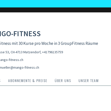
GO-FITNESS
tness mit 30 Kurse pro Woche in 3 GroupFitness Räume
sse 53, CH-4713 Matzendorf
,
+41796135759
ngo-fitness.ch
mueller@mango-fitness.ch
S
ABONNEMENTE & PREISE
ÜBER UNS
UNSER TEAM