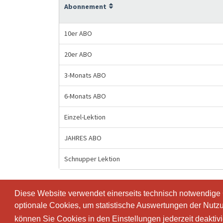
Abonnement
10er ABO
20er ABO
3-Monats ABO
6-Monats ABO
Einzel-Lektion
JAHRES ABO
Schnupper Lektion
Diese Website verwendet einerseits technisch notwendige
Diese Website verwendet einerseits technisch notwendige
optionale Cookies, um statistische Auswertungen der Nutz
optionale Cookies, um statistische Auswertungen der Nutz
© SportsNow® 2026. Die Schweizer Software für dein Stud
können Sie Cookies in den Einstellungen jederzeit deaktiv
können Sie Cookies in den Einstellungen jederzeit deaktiv