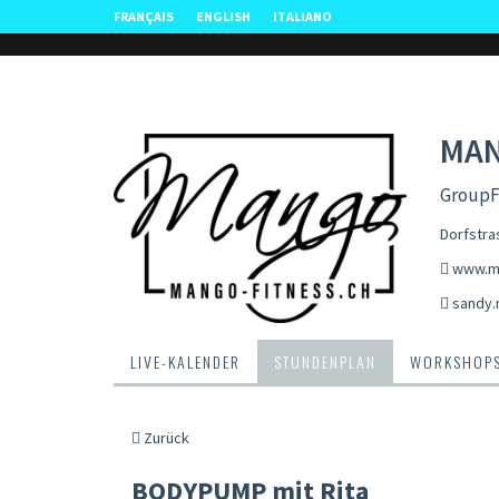
FRANÇAIS
ENGLISH
ITALIANO
MAN
GroupFi
Dorfstra
www.ma
sandy.
LIVE-KALENDER
STUNDENPLAN
WORKSHOP
Zurück
BODYPUMP mit Rita