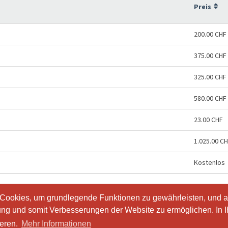
Preis
200.00 CHF
375.00 CHF
325.00 CHF
580.00 CHF
23.00 CHF
1.025.00 C
Kostenlos
 Cookies, um grundlegende Funktionen zu gewährleisten, und a
 Cookies, um grundlegende Funktionen zu gewährleisten, und a
ung und somit Verbesserungen der Website zu ermöglichen. In 
ung und somit Verbesserungen der Website zu ermöglichen. In 
io.
ieren.
ieren.
Mehr Informationen
Mehr Informationen