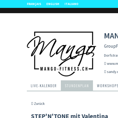
FRANÇAIS
ENGLISH
ITALIANO
MAN
GroupFi
Dorfstra
www.ma
sandy.
LIVE-KALENDER
STUNDENPLAN
WORKSHOP
Zurück
STEP'N'TONE mit Valentina