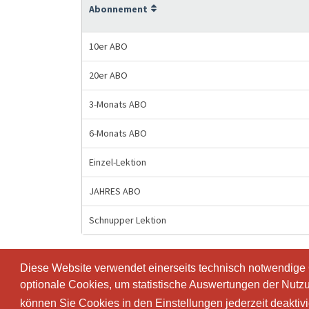
Abonnement
10er ABO
20er ABO
3-Monats ABO
6-Monats ABO
Einzel-Lektion
JAHRES ABO
Schnupper Lektion
Diese Website verwendet einerseits technisch notwendige
Diese Website verwendet einerseits technisch notwendige
optionale Cookies, um statistische Auswertungen der Nutz
optionale Cookies, um statistische Auswertungen der Nutz
© SportsNow® 2026. Die Schweizer Software für dein Stud
können Sie Cookies in den Einstellungen jederzeit deaktiv
können Sie Cookies in den Einstellungen jederzeit deaktiv