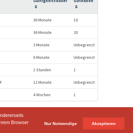
Gültigkeitsdauer
Guthaben
36 Monate
10
36 Monate
20
3 Monate
Unbegrenzt
6 Monate
Unbegrenzt
1 Stunden
1
HF
12 Monate
Unbegrenzt
4 Wochen
1
ndererseits
ndererseits
Ihrem Browser
Ihrem Browser
Nur Notwendige
Nur Notwendige
Akzeptieren
Akzeptieren