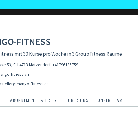
GO-FITNESS
tness mit 30 Kurse pro Woche in 3 GroupFitness Räume
sse 53, CH-4713 Matzendorf
,
+41796135759
ngo-fitness.ch
mueller@mango-fitness.ch
S
ABONNEMENTE & PREISE
ÜBER UNS
UNSER TEAM