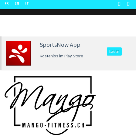
FR
EN
IT
SportsNow App
Laden
Kostenlos im Play Store