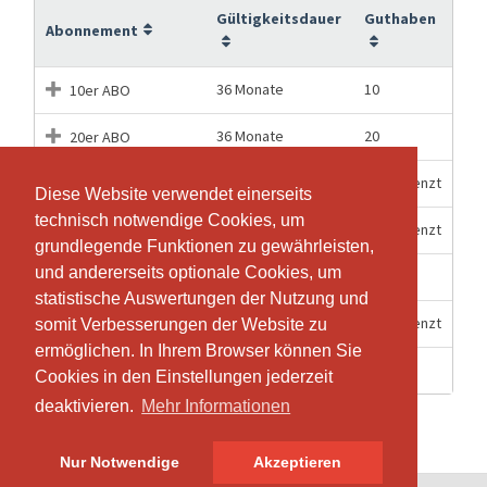
Gültigkeitsdauer
Guthaben
Abonnement
36 Monate
10
10er ABO
36 Monate
20
20er ABO
3 Monate
Unbegrenzt
3-Monats ABO
Diese Website verwendet einerseits
Diese Website verwendet einerseits
technisch notwendige Cookies, um
technisch notwendige Cookies, um
6 Monate
Unbegrenzt
6-Monats ABO
grundlegende Funktionen zu gewährleisten,
grundlegende Funktionen zu gewährleisten,
und andererseits optionale Cookies, um
und andererseits optionale Cookies, um
1 Stunden
1
Einzel-Lektion
statistische Auswertungen der Nutzung und
statistische Auswertungen der Nutzung und
12 Monate
Unbegrenzt
JAHRES ABO
somit Verbesserungen der Website zu
somit Verbesserungen der Website zu
ermöglichen. In Ihrem Browser können Sie
ermöglichen. In Ihrem Browser können Sie
4 Wochen
1
Schnupper Lektion
Cookies in den Einstellungen jederzeit
Cookies in den Einstellungen jederzeit
deaktivieren.
deaktivieren.
Mehr Informationen
Mehr Informationen
Nur Notwendige
Nur Notwendige
Akzeptieren
Akzeptieren