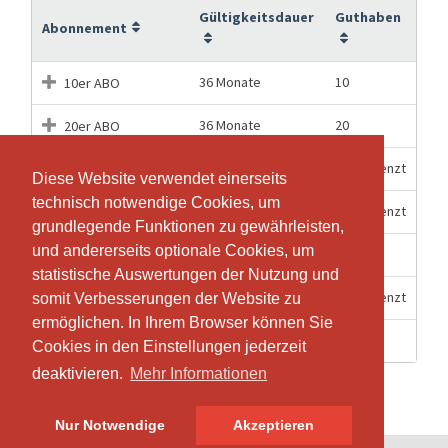
Gültigkeitsdauer
Guthaben
Abonnement
36 Monate
10
10er ABO
36 Monate
20
20er ABO
3 Monate
Unbegrenzt
3-Monats ABO
Diese Website verwendet einerseits
Diese Website verwendet einerseits
technisch notwendige Cookies, um
technisch notwendige Cookies, um
6 Monate
Unbegrenzt
6-Monats ABO
grundlegende Funktionen zu gewährleisten,
grundlegende Funktionen zu gewährleisten,
und andererseits optionale Cookies, um
und andererseits optionale Cookies, um
1 Stunden
1
Einzel-Lektion
statistische Auswertungen der Nutzung und
statistische Auswertungen der Nutzung und
12 Monate
Unbegrenzt
JAHRES ABO
somit Verbesserungen der Website zu
somit Verbesserungen der Website zu
ermöglichen. In Ihrem Browser können Sie
ermöglichen. In Ihrem Browser können Sie
4 Wochen
1
Schnupper Lektion
Cookies in den Einstellungen jederzeit
Cookies in den Einstellungen jederzeit
deaktivieren.
deaktivieren.
Mehr Informationen
Mehr Informationen
Nur Notwendige
Nur Notwendige
Akzeptieren
Akzeptieren