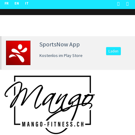
FR
EN
IT
SportsNow App
Laden
Kostenlos im Play Store