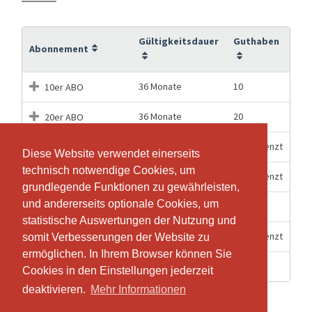
Gültigkeitsdauer
Guthaben
Abonnement
36 Monate
10
10er ABO
36 Monate
20
20er ABO
3 Monate
Unbegrenzt
3-Monats ABO
Diese Website verwendet einerseits
Diese Website verwendet einerseits
technisch notwendige Cookies, um
technisch notwendige Cookies, um
6 Monate
Unbegrenzt
6-Monats ABO
grundlegende Funktionen zu gewährleisten,
grundlegende Funktionen zu gewährleisten,
und andererseits optionale Cookies, um
und andererseits optionale Cookies, um
1 Stunden
1
Einzel-Lektion
statistische Auswertungen der Nutzung und
statistische Auswertungen der Nutzung und
12 Monate
Unbegrenzt
JAHRES ABO
somit Verbesserungen der Website zu
somit Verbesserungen der Website zu
ermöglichen. In Ihrem Browser können Sie
ermöglichen. In Ihrem Browser können Sie
4 Wochen
1
Schnupper Lektion
Cookies in den Einstellungen jederzeit
Cookies in den Einstellungen jederzeit
deaktivieren.
deaktivieren.
Mehr Informationen
Mehr Informationen