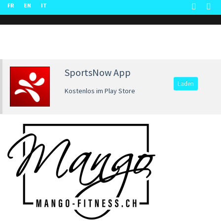
FR
EN
IT
SportsNow App
Laden
Kostenlos im Play Store