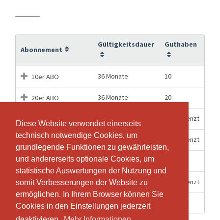
Gültigkeitsdauer
Guthaben
Abonnement
36 Monate
10
10er ABO
36 Monate
20
20er ABO
3 Monate
Unbegrenzt
3-Monats ABO
Diese Website verwendet einerseits
Diese Website verwendet einerseits
technisch notwendige Cookies, um
technisch notwendige Cookies, um
6 Monate
Unbegrenzt
6-Monats ABO
grundlegende Funktionen zu gewährleisten,
grundlegende Funktionen zu gewährleisten,
und andererseits optionale Cookies, um
und andererseits optionale Cookies, um
1 Stunden
1
Einzel-Lektion
statistische Auswertungen der Nutzung und
statistische Auswertungen der Nutzung und
12 Monate
Unbegrenzt
JAHRES ABO
somit Verbesserungen der Website zu
somit Verbesserungen der Website zu
ermöglichen. In Ihrem Browser können Sie
ermöglichen. In Ihrem Browser können Sie
4 Wochen
1
Schnupper Lektion
Cookies in den Einstellungen jederzeit
Cookies in den Einstellungen jederzeit
deaktivieren.
deaktivieren.
Mehr Informationen
Mehr Informationen