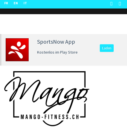
FR
EN
IT
SportsNow App
Laden
Kostenlos im Play Store