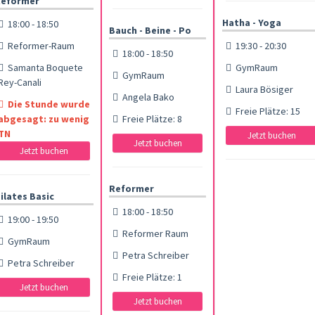
eformer
Hatha - Yoga
18:00 - 18:50
Bauch - Beine - Po
Reformer-Raum
19:30 - 20:30
18:00 - 18:50
Samanta Boquete
GymRaum
GymRaum
Rey-Canali
Laura Bösiger
Angela Bako
Die Stunde wurde
Freie Plätze: 15
abgesagt: zu wenig
Freie Plätze: 8
TN
Jetzt buchen
Jetzt buchen
Jetzt buchen
Reformer
ilates Basic
18:00 - 18:50
19:00 - 19:50
Reformer Raum
GymRaum
Petra Schreiber
Petra Schreiber
Freie Plätze: 1
Jetzt buchen
Jetzt buchen