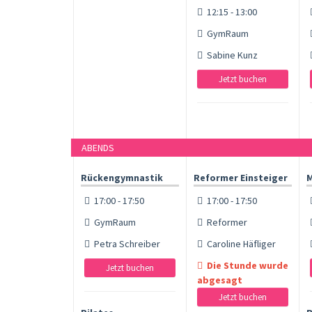
12:15 - 13:00
GymRaum
Sabine Kunz
Jetzt buchen
ABENDS
Rückengymnastik
Reformer Einsteiger
M
17:00 - 17:50
17:00 - 17:50
GymRaum
Reformer
Petra Schreiber
Caroline Häfliger
Die Stunde wurde
Jetzt buchen
abgesagt
Jetzt buchen