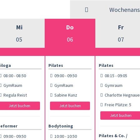
Wochenansi
Mi
Do
Fr
05
06
07
iloga
Pilates
Pilates
08:00 - 08:50
09:00 - 09:50
08:15 - 09:05
GymRaum
GymRaum
Gymraum
Regula Reist
Sabine Kunz
Charlotte Hegnaue
Freie Plätze: 5
Jetzt buchen
Jetzt buchen
Jetzt buchen
eformer
Bodytoning
Pilates & Co. /
09:00 - 09:50
10:00 - 10:50