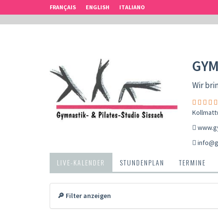
FRANÇAIS
ENGLISH
ITALIANO
GYM
Wir bri
Kollmatt
www.gy
info@g
LIVE-KALENDER
STUNDENPLAN
TERMINE
🔎 Filter anzeigen