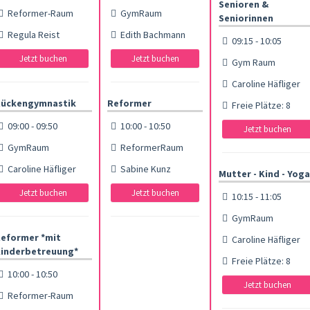
Senioren &
Reformer-Raum
GymRaum
Seniorinnen
Regula Reist
Edith Bachmann
09:15 - 10:05
Jetzt buchen
Jetzt buchen
Gym Raum
Caroline Häfliger
ückengymnastik
Reformer
Freie Plätze: 8
09:00 - 09:50
10:00 - 10:50
Jetzt buchen
GymRaum
ReformerRaum
Caroline Häfliger
Sabine Kunz
Mutter - Kind - Yoga
Jetzt buchen
Jetzt buchen
10:15 - 11:05
GymRaum
eformer *mit
Caroline Häfliger
inderbetreuung*
Freie Plätze: 8
10:00 - 10:50
Jetzt buchen
Reformer-Raum