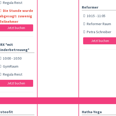
Regula Reist
Reformer
Die Stunde wurde
10:15 - 11:05
abgesagt: zuwenig
Teilnehmer
Reformer Raum
Jetzt buchen
Petra Schreiber
Jetzt buchen
RX *mit
inderbetreuung*
10:00 - 10:50
GymRaum
Regula Reist
Jetzt buchen
steofit
Hatha-Yoga