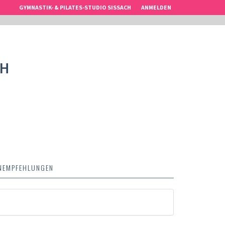
GYMNASTIK- & PILATES-STUDIO SISSACH
ANMELDEN
CH
NEMPFEHLUNGEN