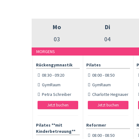
Mo
Di
03
04
MORGENS
Rückengymnastik
Pilates
P
08:30 - 09:20
08:00 - 08:50
GymRaum
GymRaum
Petra Schreiber
Charlotte Hegnauer
Jetzt buchen
Jetzt buchen
Pilates **mit
Reformer
R
Kinderbetreuung**
08:00 - 08:50