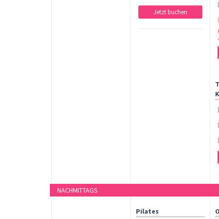
Jetzt buchen
T
K
NACHMITTAGS
Pilates
O