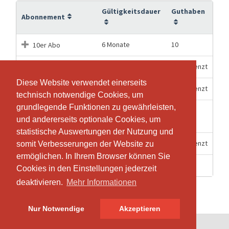
Gültigkeitsdauer
Guthaben
Abonnement
6 Monate
10
10er Abo
6 Monate
Unbegrenzt
1/2 Jahres-Abo
Diese Website verwendet einerseits
Diese Website verwendet einerseits
3 Monate
Unbegrenzt
1/4 Jahres Abo
technisch notwendige Cookies, um
technisch notwendige Cookies, um
grundlegende Funktionen zu gewährleisten,
grundlegende Funktionen zu gewährleisten,
Einzeleintritt
6 Monate
1
und andererseits optionale Cookies, um
und andererseits optionale Cookies, um
Mattenklasse
statistische Auswertungen der Nutzung und
statistische Auswertungen der Nutzung und
12 Monate
Unbegrenzt
Jahres - Abo
somit Verbesserungen der Website zu
somit Verbesserungen der Website zu
ermöglichen. In Ihrem Browser können Sie
ermöglichen. In Ihrem Browser können Sie
14 Tage
1
Probelektion
Cookies in den Einstellungen jederzeit
Cookies in den Einstellungen jederzeit
deaktivieren.
deaktivieren.
Mehr Informationen
Mehr Informationen
Nur Notwendige
Nur Notwendige
Akzeptieren
Akzeptieren
© SportsNow® 2026. Die Schweizer Software für dein Studio.