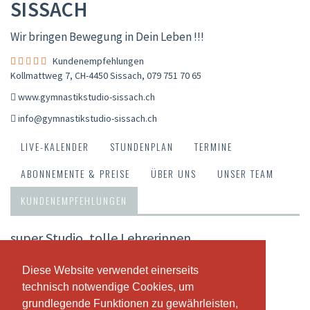
SISSACH
Wir bringen Bewegung in Dein Leben !!!
Kundenempfehlungen
Kollmattweg 7, CH-4450 Sissach
,
079 751 70 65
www.gymnastikstudio-sissach.ch
info@gymnastikstudio-sissach.ch
LIVE-KALENDER
STUNDENPLAN
TERMINE
ABONNEMENTE & PREISE
ÜBER UNS
UNSER TEAM
KUNDENEMPFEHLUNGEN
super Studio, tolle Lehrerinnen
Jolanda Eggenberger - 08.04.2024
Diese Website verwendet einerseits
Diese Website verwendet einerseits
tiptop! lessige Stunden, tolles Angebot
technisch notwendige Cookies, um
technisch notwendige Cookies, um
grundlegende Funktionen zu gewährleisten,
grundlegende Funktionen zu gewährleisten,