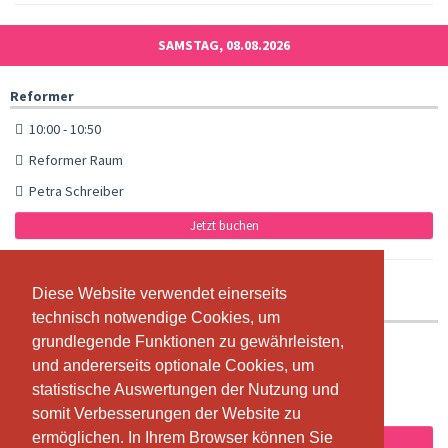
SAMSTAG, 08.08.2026
Reformer
10:00 - 10:50
Reformer Raum
Petra Schreiber
Jetzt buchen
Diese Website verwendet einerseits
Diese Website verwendet einerseits
TRX
technisch notwendige Cookies, um
technisch notwendige Cookies, um
grundlegende Funktionen zu gewährleisten,
grundlegende Funktionen zu gewährleisten,
10:00 - 10:50
und andererseits optionale Cookies, um
und andererseits optionale Cookies, um
Gym Raum
statistische Auswertungen der Nutzung und
statistische Auswertungen der Nutzung und
Jeanine Lerch-Weitnauer
somit Verbesserungen der Website zu
somit Verbesserungen der Website zu
ermöglichen. In Ihrem Browser können Sie
ermöglichen. In Ihrem Browser können Sie
Jetzt buchen