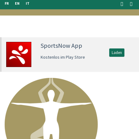
FR
EN
IT
SportsNow App
Laden
Kostenlos im Play Store