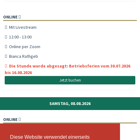
ONLINE
Mit Livestream
12:00 - 13:00
Online per Zoom
Bianca Rathgeb
Die Stunde wurde abgesagt: Betriebsferien vom 30.07.2026
bis 16.08.2026
Jetzt buchen
SAMSTAG, 08.08.2026
ONLINE
Mit Livestream
Diese Website verwendet einerseits
Diese Website verwendet einerseits
09:00 - 10:00