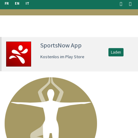
FR
EN
IT
SportsNow App
Laden
Kostenlos im Play Store