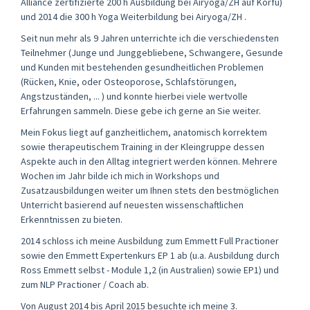
Alliance zertifizierte 200 h Ausbildung bei Airyoga/ZH auf Korfu)
und 2014 die 300 h Yoga Weiterbildung bei Airyoga/ZH .
Seit nun mehr als 9 Jahren unterrichte ich die verschiedensten
Teilnehmer (Junge und Junggebliebene, Schwangere, Gesunde
und Kunden mit bestehenden gesundheitlichen Problemen
(Rücken, Knie, oder Osteoporose, Schlafstörungen,
Angstzuständen, ... ) und konnte hierbei viele wertvolle
Erfahrungen sammeln. Diese gebe ich gerne an Sie weiter.
Mein Fokus liegt auf ganzheitlichem, anatomisch korrektem
sowie therapeutischem Training in der Kleingruppe dessen
Aspekte auch in den Alltag integriert werden können. Mehrere
Wochen im Jahr bilde ich mich in Workshops und
Zusatzausbildungen weiter um Ihnen stets den bestmöglichen
Unterricht basierend auf neuesten wissenschaftlichen
Erkenntnissen zu bieten.
2014 schloss ich meine Ausbildung zum Emmett Full Practioner
sowie den Emmett Expertenkurs EP 1 ab (u.a. Ausbildung durch
Ross Emmett selbst - Module 1,2 (in Australien) sowie EP1) und
zum NLP Practioner / Coach ab.
Von August 2014 bis April 2015 besuchte ich meine 3.