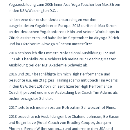
Yogaausbildung zum 200h Inner Axis Yoga Teacher bei Max Strom
in den USA/Washington D.C. .
Ich bin eine der ersten deutschsprachigen von ihm
ausgebildeten Yogalehrer in Europa. 2015 durfte ich Max Strom
an der deutschen Yogakonferenz Köln und seinen Workshops in
Zürich assistieren und habe ihn im September im Airyoga Zürich
und im Oktober im Airyoga München unterstützt.
2016 schloss ich die Emmett Professional Ausbildung EP2 und
EP3 ab. Ebenfalls 2016 schloss ich meine NLP Coaching Master
Ausbildung bei der NLP Akademie Schweiz ab.
2016 und 2017 beschäftigte ich mich High Performance und
besuchte u.a. ein 2tägiges Trainingscamp mit Coach Tim Adams
in den USA. Seit 2017 bin ich zertifizierter High Performance
Coach (hpi.com) und in der Ausbildung bei Coach Tim Adams als
bisher einzigster Schüler.
2017 leitete ich meinen ersten Retreat im Schweizerhof Flims.
2018 besuchte ich Ausbildungen bei Chalene Johnson, Bo Eason
und Roger Love (Vocal Coach von Bradley Cooper, Joaquim
Phoenix, Reese Witherspoon,...) und anderen in den USA und