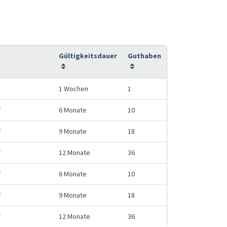
Gültigkeitsdauer
Guthaben
1 Wochen
1
F
6 Monate
10
F
9 Monate
18
F
12 Monate
36
F
6 Monate
10
F
9 Monate
18
F
12 Monate
36