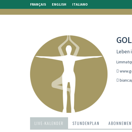
FRANÇAIS
ENGLISH
ITALIANO
GOL
Leben 
Limmatqu
www.go
bianca
LIVE-KALENDER
STUNDENPLAN
ABONNEMENT