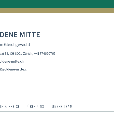
DENE MITTE
im Gleichgewicht
ai 92, CH-8001 Zürich
,
+41774620765
ldene-mitte.ch
@goldene-mitte.ch
E & PREISE
ÜBER UNS
UNSER TEAM