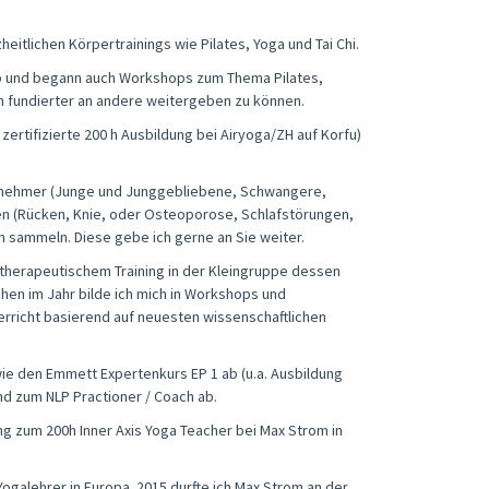
eitlichen Körpertrainings wie Pilates, Yoga und Tai Chi.
ab und begann auch Workshops zum Thema Pilates,
h fundierter an andere weitergeben zu können.
zertifizierte 200 h Ausbildung bei Airyoga/ZH auf Korfu)
eilnehmer (Junge und Junggebliebene, Schwangere,
 (Rücken, Knie, oder Osteoporose, Schlafstörungen,
en sammeln. Diese gebe ich gerne an Sie weiter.
 therapeutischem Training in der Kleingruppe dessen
hen im Jahr bilde ich mich in Workshops und
rricht basierend auf neuesten wissenschaftlichen
ie den Emmett Expertenkurs EP 1 ab (u.a. Ausbildung
nd zum NLP Practioner / Coach ab.
ng zum 200h Inner Axis Yoga Teacher bei Max Strom in
ogalehrer in Europa. 2015 durfte ich Max Strom an der