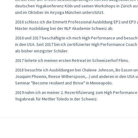
deutschen Yogakonferenz Köln und seinen Workshops in Zürich ass
und im Oktober im Airyoga München unterstützt.
2016 schloss ich die Emmett Professional Ausbildung EP2 und EP3 
Master Ausbildung bei der NLP Akademie Schweiz ab.
2016 und 2017 beschäftigte ich mich High Performance und besucht
in den USA. Seit 2017 bin ich zertifizierter High Performance Coac
als bisher einzigster Schüler.
2017 leitete ich meinen ersten Retreat im Schweizerhof Flims.
2018 besuchte ich Ausbildungen bei Chalene Johnson, Bo Eason un
Joaquim Phoenix, Reese Witherspoon,...) und anderen in den USA 
Seminar "Become resilient and thrive" in Minneapolis.
2019 nahm ich an meiner 2. Rezertifizierung zum High Performance C
Yogabreak für Mettler Toledo in der Schweiz.