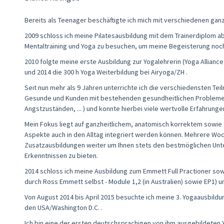
Bereits als Teenager beschäftigte ich mich mit verschiedenen ganzh
2009 schloss ich meine Pilatesausbildung mit dem Trainerdiplom 
Mentaltraining und Yoga zu besuchen, um meine Begeisterung noc
2010 folgte meine erste Ausbildung zur Yogalehrerin (Yoga Alliance 
und 2014 die 300 h Yoga Weiterbildung bei Airyoga/ZH .
Seit nun mehr als 9 Jahren unterrichte ich die verschiedensten T
Gesunde und Kunden mit bestehenden gesundheitlichen Problemen
Angstzuständen, ... ) und konnte hierbei viele wertvolle Erfahrung
Mein Fokus liegt auf ganzheitlichem, anatomisch korrektem sowie
Aspekte auch in den Alltag integriert werden können. Mehrere Woc
Zusatzausbildungen weiter um Ihnen stets den bestmöglichen Unte
Erkenntnissen zu bieten.
2014 schloss ich meine Ausbildung zum Emmett Full Practioner sow
durch Ross Emmett selbst - Module 1,2 (in Australien) sowie EP1) u
Von August 2014 bis April 2015 besuchte ich meine 3. Yogaausbildu
den USA/Washington D.C. .
Ich bin eine der ersten deutschsprachigen von ihm ausgebildeten Y