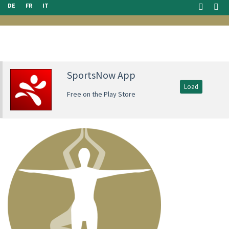
DE
FR
IT
SportsNow App
Load
Free on the Play Store