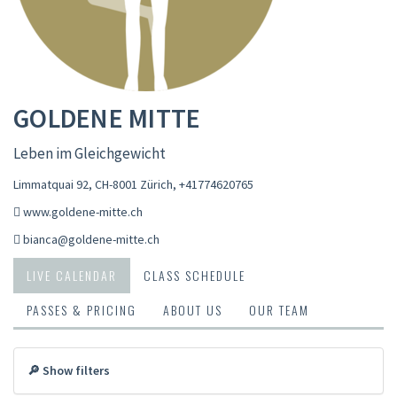
GOLDENE MITTE
Leben im Gleichgewicht
Limmatquai 92, CH-8001 Zürich
,
+41774620765
www.goldene-mitte.ch
bianca@goldene-mitte.ch
LIVE CALENDAR
CLASS SCHEDULE
PASSES & PRICING
ABOUT US
OUR TEAM
🔎 Show filters