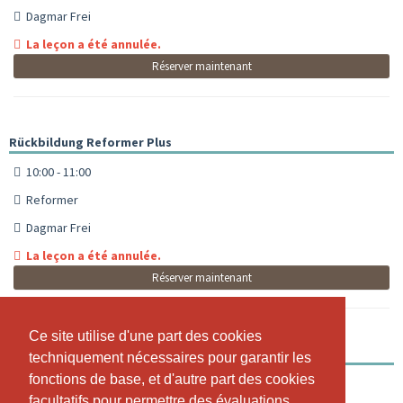
Dagmar Frei
La leçon a été annulée.
Réserver maintenant
Rückbildung Reformer Plus
10:00 - 11:00
Reformer
Dagmar Frei
La leçon a été annulée.
Réserver maintenant
Ce site utilise d'une part des cookies
Ce site utilise d'une part des cookies
Rückbildung Reformer Plus - Kopie
techniquement nécessaires pour garantir les
techniquement nécessaires pour garantir les
fonctions de base, et d'autre part des cookies
fonctions de base, et d'autre part des cookies
10:00 - 11:00
facultatifs pour permettre des évaluations
facultatifs pour permettre des évaluations