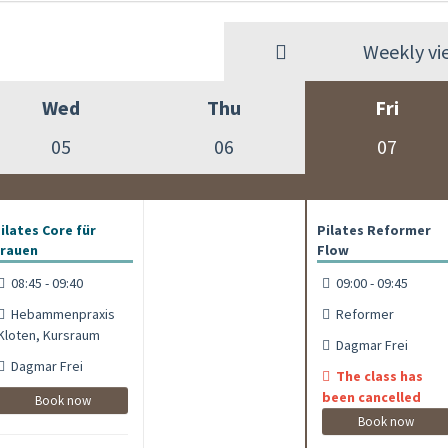
Weekly vi
Wed
Thu
Fri
05
06
07
ilates Core für
Pilates Reformer
rauen
Flow
08:45 - 09:40
09:00 - 09:45
Hebammenpraxis
Reformer
Kloten, Kursraum
Dagmar Frei
Dagmar Frei
The class has
been cancelled
Book now
Book now