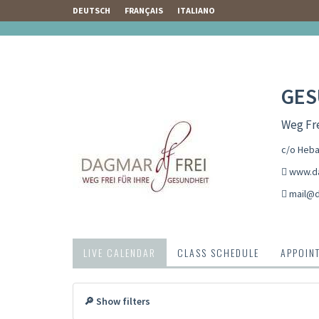
DEUTSCH
FRANÇAIS
ITALIANO
GES
Weg Fre
c/o Heba
www.da
mail@d
LIVE CALENDAR
CLASS SCHEDULE
APPOIN
🔎 Show filters