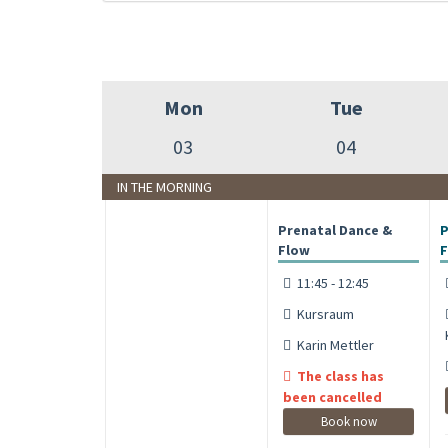
Mon
Tue
03
04
IN THE MORNING
Prenatal Dance &
P
Flow
F
11:45 - 12:45
Kursraum
Karin Mettler
The class has
been cancelled
Book now