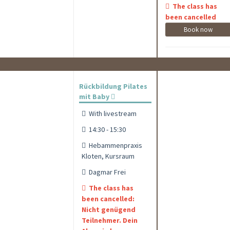
The class has
been cancelled
Book now
Rückbildung Pilates
mit Baby
With livestream
14:30 - 15:30
Hebammenpraxis
Kloten, Kursraum
Dagmar Frei
The class has
been cancelled:
Nicht genügend
Teilnehmer. Dein