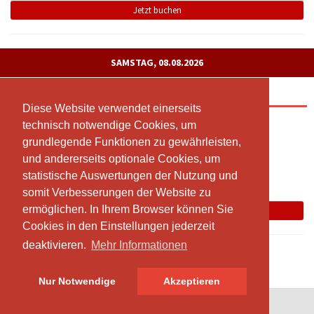
Jetzt buchen
SAMSTAG, 08.08.2026
BodyBurn
Diese Website verwendet einerseits
Diese Website verwendet einerseits
09:30 - 10:30
technisch notwendige Cookies, um
technisch notwendige Cookies, um
grundlegende Funktionen zu gewährleisten,
grundlegende Funktionen zu gewährleisten,
Kursraum gross
und andererseits optionale Cookies, um
und andererseits optionale Cookies, um
Melanie Amstad
statistische Auswertungen der Nutzung und
statistische Auswertungen der Nutzung und
Freie Plätze: 8
somit Verbesserungen der Website zu
somit Verbesserungen der Website zu
ermöglichen. In Ihrem Browser können Sie
ermöglichen. In Ihrem Browser können Sie
Jetzt buchen
Cookies in den Einstellungen jederzeit
Cookies in den Einstellungen jederzeit
deaktivieren.
deaktivieren.
Mehr Informationen
Mehr Informationen
Nur Notwendige
Nur Notwendige
Akzeptieren
Akzeptieren
© SportsNow® 2026. Die Schweizer Software für dein Studio.