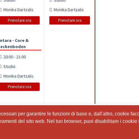
Monika Dartzalis
Monika Dartzalis
Prenotare ora
Prenotare ora
ntara - Core &
Beckenboden
20:00 - 21:00
Studio
Monika Dartzalis
Prenotare ora
ssari per garantire le funzioni di base e, dall'altro, cookie facol
ssari per garantire le funzioni di base e, dall'altro, cookie facol
ioramenti del sito web. Nel tuo browser, puoi disabilitare i cookie 
ioramenti del sito web. Nel tuo browser, puoi disabilitare i cookie 