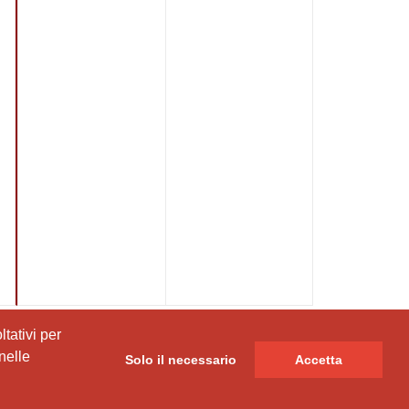
tativi per
tativi per
nelle
nelle
Solo il necessario
Solo il necessario
Accetta
Accetta