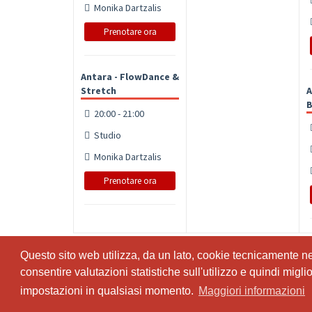
Monika Dartzalis
Prenotare ora
Antara - FlowDance &
Stretch
A
20:00 - 21:00
Studio
Monika Dartzalis
Prenotare ora
Questo sito web utilizza, da un lato, cookie tecnicamente nece
Questo sito web utilizza, da un lato, cookie tecnicamente nece
consentire valutazioni statistiche sull'utilizzo e quindi migl
consentire valutazioni statistiche sull'utilizzo e quindi migl
© SportsNow® 2026. Il software svizzero per il tuo studio.
impostazioni in qualsiasi momento.
impostazioni in qualsiasi momento.
Maggiori informazioni
Maggiori informazioni