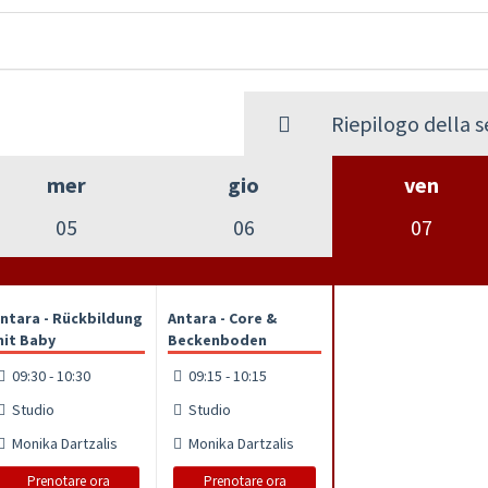
Riepilogo della 
mer
gio
ven
05
06
07
ntara - Rückbildung
Antara - Core &
it Baby
Beckenboden
09:30 - 10:30
09:15 - 10:15
Studio
Studio
Monika Dartzalis
Monika Dartzalis
Prenotare ora
Prenotare ora