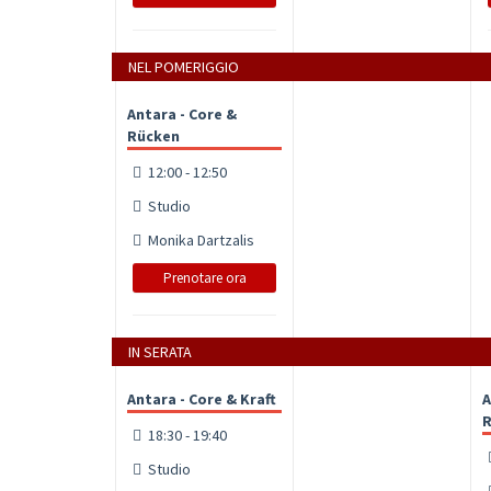
NEL POMERIGGIO
Antara - Core &
Rücken
12:00 - 12:50
Studio
Monika Dartzalis
Prenotare ora
IN SERATA
Antara - Core & Kraft
A
R
18:30 - 19:40
Studio