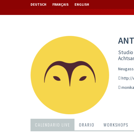
DEUTSCH
FRANÇAIS
ENGLISH
ANT
Studio 
Achtsa
Neugasse
http:/
monika
CALENDARIO LIVE
ORARIO
WORKSHOPS