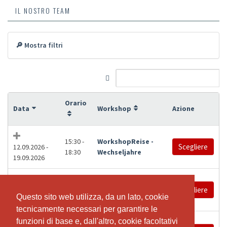
IL NOSTRO TEAM
🔎 Mostra filtri
Orario
Data
Workshop
Azione
15:30 -
WorkshopReise -
Scegliere
12.09.2026 -
18:30
Wechseljahre
19.09.2026
Wandlung &
09:30 -
Weiblichkeit -
Scegliere
11:00
13.09.2026
Questo sito web utilizza, da un lato, cookie
Questo sito web utilizza, da un lato, cookie
Mabon
tecnicamente necessari per garantire le
tecnicamente necessari per garantire le
Wandlung &
funzioni di base e, dall'altro, cookie facoltativi
funzioni di base e, dall'altro, cookie facoltativi
09:30 -