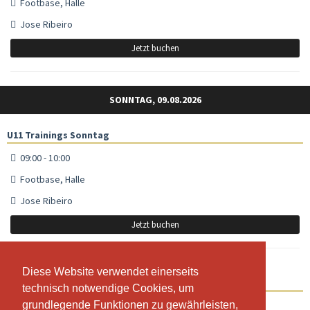
Footbase, Halle
Jose Ribeiro
Jetzt buchen
SONNTAG, 09.08.2026
U11 Trainings Sonntag
09:00 - 10:00
Footbase, Halle
Jose Ribeiro
Jetzt buchen
Diese Website verwendet einerseits
Diese Website verwendet einerseits
U16 / U18 Trainings Sonntag
technisch notwendige Cookies, um
technisch notwendige Cookies, um
grundlegende Funktionen zu gewährleisten,
grundlegende Funktionen zu gewährleisten,
10:00 - 11:15