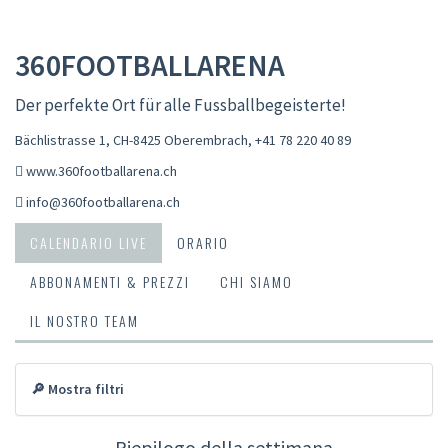
360FOOTBALLARENA
Der perfekte Ort für alle Fussballbegeisterte!
Bächlistrasse 1, CH-8425 Oberembrach
,
+41 78 220 40 89
www.360footballarena.ch
info@360footballarena.ch
CALENDARIO LIVE
ORARIO
ABBONAMENTI & PREZZI
CHI SIAMO
IL NOSTRO TEAM
🔎 Mostra filtri
Riepilogo della settimana