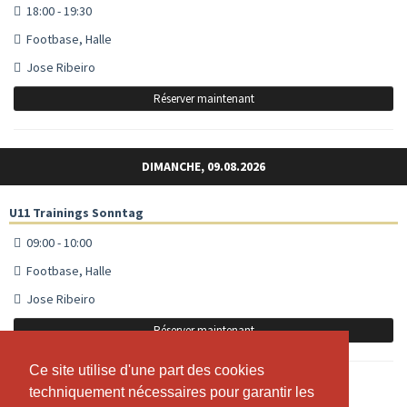
18:00 - 19:30
Footbase, Halle
Jose Ribeiro
Réserver maintenant
DIMANCHE, 09.08.2026
U11 Trainings Sonntag
09:00 - 10:00
Footbase, Halle
Jose Ribeiro
Réserver maintenant
Ce site utilise d'une part des cookies
Ce site utilise d'une part des cookies
techniquement nécessaires pour garantir les
techniquement nécessaires pour garantir les
U16 / U18 Trainings Sonntag