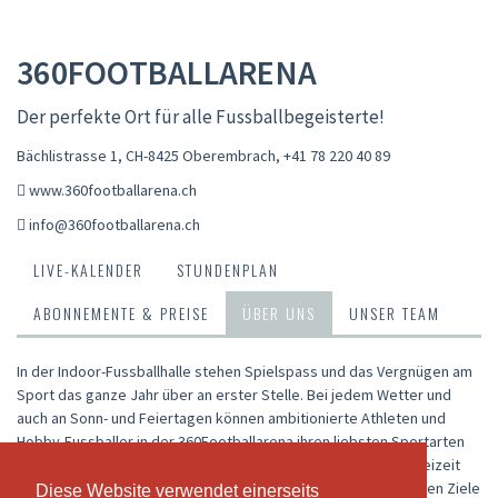
360FOOTBALLARENA
Der perfekte Ort für alle Fussballbegeisterte!
Bächlistrasse 1, CH-8425 Oberembrach
,
+41 78 220 40 89
www.360footballarena.ch
info@360footballarena.ch
LIVE-KALENDER
STUNDENPLAN
ABONNEMENTE & PREISE
ÜBER UNS
UNSER TEAM
In der Indoor-Fussballhalle stehen Spielspass und das Vergnügen am
Sport das ganze Jahr über an erster Stelle. Bei jedem Wetter und
auch an Sonn- und Feiertagen können ambitionierte Athleten und
Hobby-Fussballer in der 360Footballarena ihren liebsten Sportarten
nachgehen. Hier kannst Du Deine Freude am Fussball in der Freizeit
uneingeschränkt ausleben oder als Profi-Sportler die gesetzten Ziele
Diese Website verwendet einerseits
Diese Website verwendet einerseits