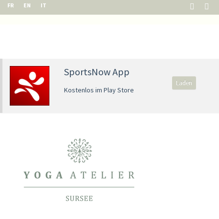
FR
EN
IT
SportsNow App
Laden
Kostenlos im Play Store