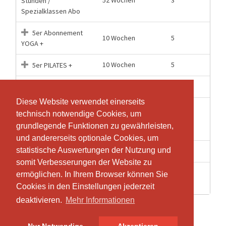
Stunden /
Spezialklassen Abo
5er Abonnement
10 Wochen
5
YOGA +
10 Wochen
5
5er PILATES +
2 Wochen
1
Einzeleintritt
Diese Website verwendet einerseits
Diese Website verwendet einerseits
Privatlektion (Yoga
technisch notwendige Cookies, um
technisch notwendige Cookies, um
12 Monate
1
oder Yogatherapie) à
grundlegende Funktionen zu gewährleisten,
grundlegende Funktionen zu gewährleisten,
60 Minuten
und andererseits optionale Cookies, um
und andererseits optionale Cookies, um
statistische Auswertungen der Nutzung und
statistische Auswertungen der Nutzung und
10 Wochen
1
Probelektion
somit Verbesserungen der Website zu
somit Verbesserungen der Website zu
Yin Yoga mit
ermöglichen. In Ihrem Browser können Sie
ermöglichen. In Ihrem Browser können Sie
52 Wochen
1
Klangbad (75 Minuten)
Cookies in den Einstellungen jederzeit
Cookies in den Einstellungen jederzeit
deaktivieren.
deaktivieren.
Mehr Informationen
Mehr Informationen