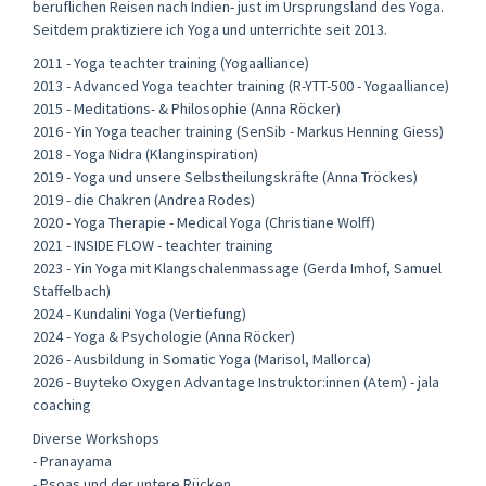
beruflichen Reisen nach Indien- just im Ursprungsland des Yoga.
Seitdem praktiziere ich Yoga und unterrichte seit 2013.
2011 - Yoga teachter training (Yogaalliance)
2013 - Advanced Yoga teachter training (R-YTT-500 - Yogaalliance)
2015 - Meditations- & Philosophie (Anna Röcker)
2016 - Yin Yoga teacher training (SenSib - Markus Henning Giess)
2018 - Yoga Nidra (Klanginspiration)
2019 - Yoga und unsere Selbstheilungskräfte (Anna Tröckes)
2019 - die Chakren (Andrea Rodes)
2020 - Yoga Therapie - Medical Yoga (Christiane Wolff)
2021 - INSIDE FLOW - teachter training
2023 - Yin Yoga mit Klangschalenmassage (Gerda Imhof, Samuel
Staffelbach)
2024 - Kundalini Yoga (Vertiefung)
2024 - Yoga & Psychologie (Anna Röcker)
2026 - Ausbildung in Somatic Yoga (Marisol, Mallorca)
2026 - Buyteko Oxygen Advantage Instruktor:innen (Atem) - jala
coaching
Diverse Workshops
- Pranayama
- Psoas und der untere Rücken