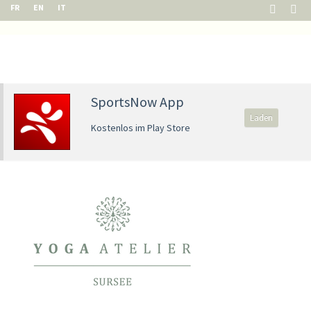
FR
EN
IT
SportsNow App
Laden
Kostenlos im Play Store