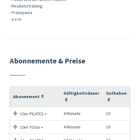
- Resilienztraining
- Pranayama
- u.v.m.
Abonnemente & Preise
Gültigkeitsdauer
Guthaben
Abonnement
4 Monate
10
10er PILATES +
4 Monate
10
10er YOGA +